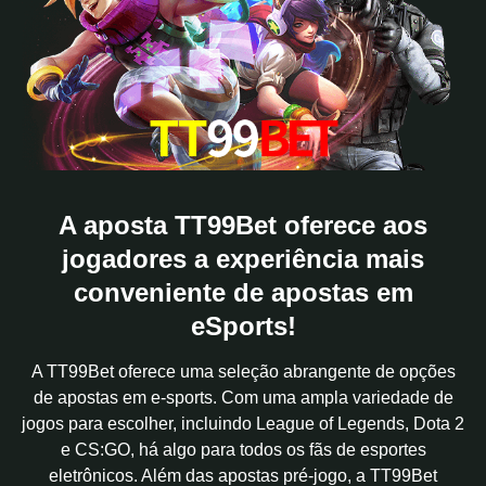
A aposta TT99Bet oferece aos
jogadores a experiência mais
conveniente de apostas em
eSports!
A TT99Bet oferece uma seleção abrangente de opções
de apostas em e-sports. Com uma ampla variedade de
jogos para escolher, incluindo League of Legends, Dota 2
e CS:GO, há algo para todos os fãs de esportes
eletrônicos. Além das apostas pré-jogo, a TT99Bet