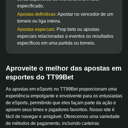
especificado.
Apostas definitivas:
Apostar no vencedor de um
torneio ou liga inteira.
Apostas especiais:
Prop bets ou apostas
especiais relacionadas a eventos ou resultados
específicos em uma partida ou torneio.
Aproveite o melhor das apostas em
esportes do TT99Bet
As apostas em eSports no TT99Bet proporcionam uma
experiência empolgante e envolvente para os entusiastas
de eSports, permitindo que eles façam parte da ação e
apoiem seus times e jogadores favoritos. Nosso site é
fácil de navegar e amigável. Oferecemos uma variedade
de métodos de pagamento, incluindo carteiras