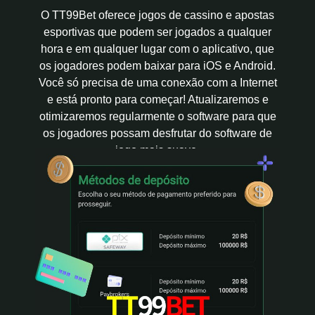
O TT99Bet oferece jogos de cassino e apostas
esportivas que podem ser jogados a qualquer
hora e em qualquer lugar com o aplicativo, que
os jogadores podem baixar para iOS e Android.
Você só precisa de uma conexão com a Internet
e está pronto para começar! Atualizaremos e
otimizaremos regularmente o software para que
os jogadores possam desfrutar do software de
jogo mais suave.