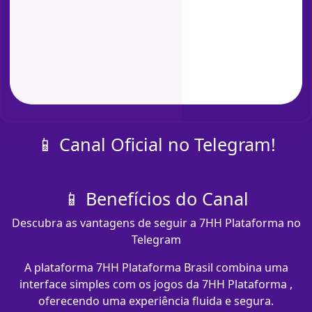
📱 Canal Oficial no Telegram!
📱 Benefícios do Canal
Descubra as vantagens de seguir a 7HH Plataforma no
Telegram
A plataforma 7HH Plataforma Brasil combina uma
interface simples com os jogos da 7HH Plataforma ,
oferecendo uma experiência fluida e segura.