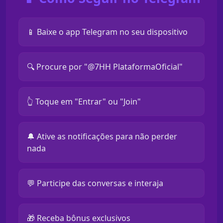
📱 Baixe o app Telegram no seu dispositivo
🔍 Procure por "@7HH PlataformaOficial"
👆 Toque em "Entrar" ou "Join"
🔔 Ative as notificações para não perder
nada
💬 Participe das conversas e interaja
🎁 Receba bônus exclusivos