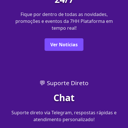
Fique por dentro de todas as novidades,
promoções e eventos da 7HH Plataforma em
tempo real!
Ver Notícias
💬 Suporte Direto
Chat
Suporte direto via Telegram, respostas rápidas e
atendimento personalizado!