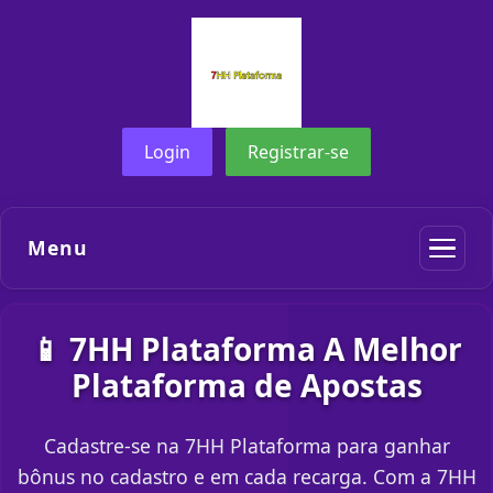
Login
Registrar-se
Menu
📱 7HH Plataforma A Melhor
Plataforma de Apostas
Cadastre-se na 7HH Plataforma para ganhar
bônus no cadastro e em cada recarga. Com a 7HH