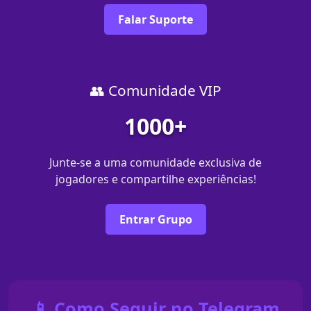
Falar Suporte
👥 Comunidade VIP
1000+
Junte-se a uma comunidade exclusiva de
jogadores e compartilhe experiências!
Entrar Grupo
📱 Como Seguir no Telegram