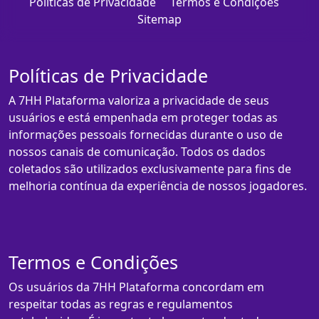
Políticas de Privacidade
Termos e Condições
Sitemap
Políticas de Privacidade
A 7HH Plataforma valoriza a privacidade de seus
usuários e está empenhada em proteger todas as
informações pessoais fornecidas durante o uso de
nossos canais de comunicação. Todos os dados
coletados são utilizados exclusivamente para fins de
melhoria contínua da experiência de nossos jogadores.
Termos e Condições
Os usuários da 7HH Plataforma concordam em
respeitar todas as regras e regulamentos