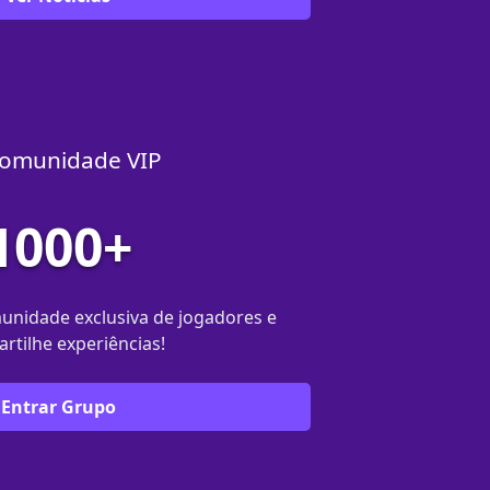
Comunidade VIP
1000+
unidade exclusiva de jogadores e
rtilhe experiências!
Entrar Grupo