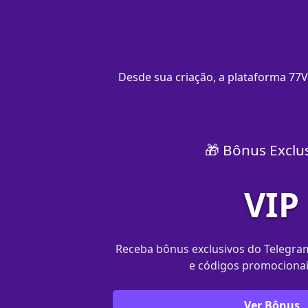
Desde sua criação, a plataforma 77V 
🎁 Bônus Exclu
VIP
Receba bônus exclusivos do Telegra
e códigos promocionai
Ver Bônus