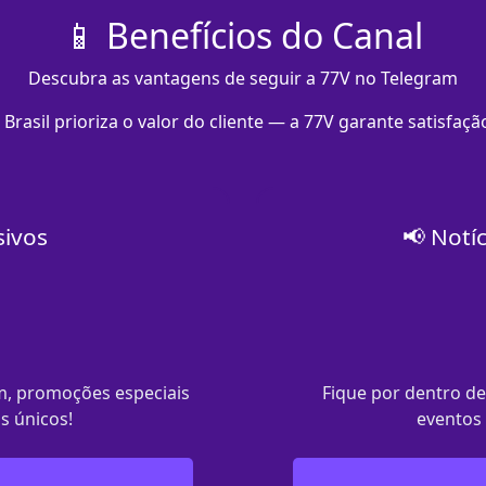
📱 Benefícios do Canal
Descubra as vantagens de seguir a 77V no Telegram
Brasil prioriza o valor do cliente — a 77V garante satisfaç
sivos
📢 Notí
m, promoções especiais
Fique por dentro d
s únicos!
eventos