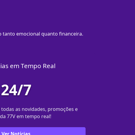
ão tanto emocional quanto financeira.
cias em Tempo Real
24/7
e todas as novidades, promoções e
 da 77V em tempo real!
Ver Notícias