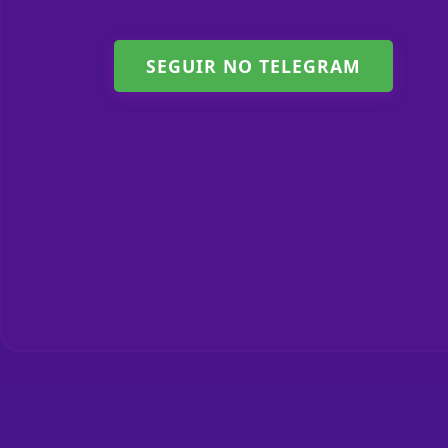
SEGUIR NO TELEGRAM