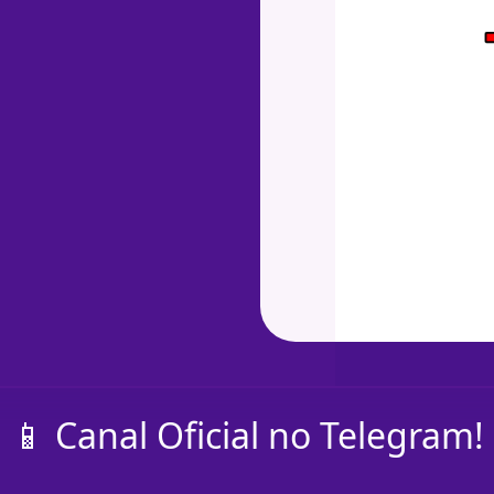
📱 Canal Oficial no Telegram!