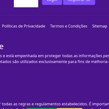
Políticas de Privacidade
Termos e Condições
Sitemap
de
ios e está empenhada em proteger todas as informações pe
tados são utilizados exclusivamente para fins de melhoria
todas as regras e regulamentos estabelecidos. É importan