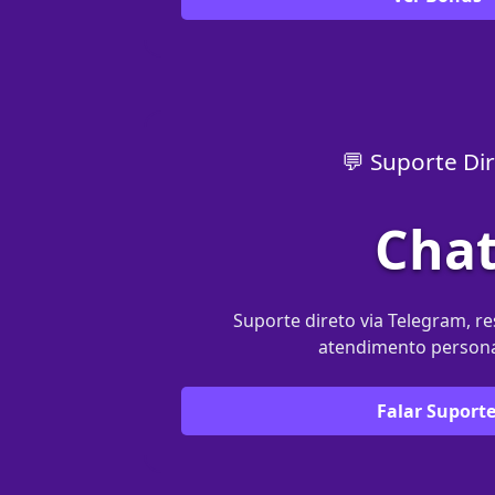
💬 Suporte Di
Cha
Suporte direto via Telegram, r
atendimento persona
Falar Suport