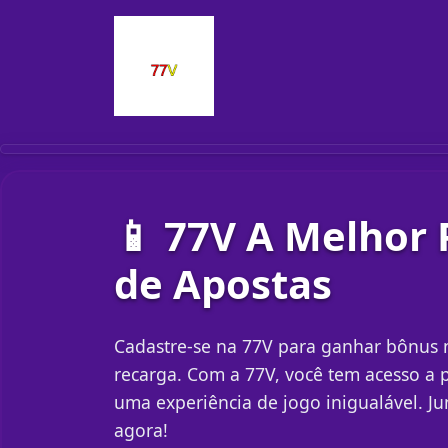
📱 77V A Melhor
de Apostas
Cadastre-se na 77V para ganhar bônus 
recarga. Com a 77V, você tem acesso a 
uma experiência de jogo inigualável. J
agora!