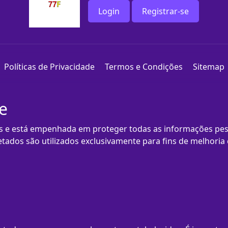
Login
Registrar-se
Políticas de Privacidade
Termos e Condições
Sitemap
de
ios e está empenhada em proteger todas as informações pe
tados são utilizados exclusivamente para fins de melhoria