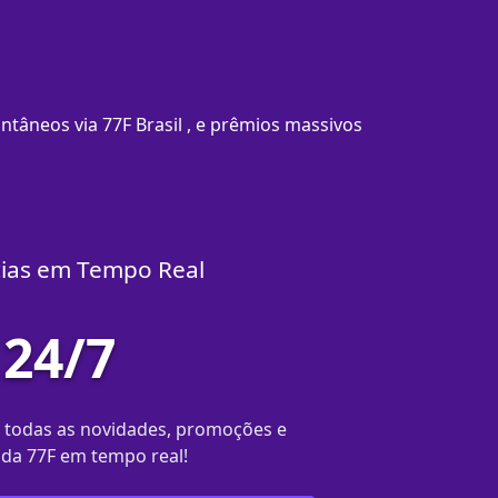
tâneos via 77F Brasil , e prêmios massivos
cias em Tempo Real
24/7
e todas as novidades, promoções e
 da 77F em tempo real!