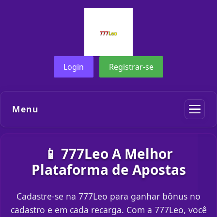
Login
Registrar-se
Menu
📱 777Leo A Melhor
Plataforma de Apostas
Cadastre-se na 777Leo para ganhar bônus no
cadastro e em cada recarga. Com a 777Leo, você