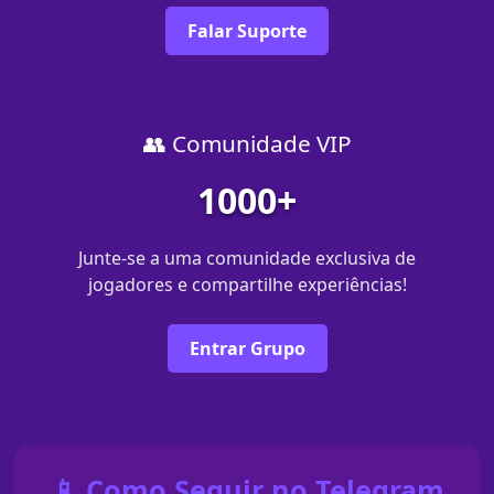
Falar Suporte
👥 Comunidade VIP
1000+
Junte-se a uma comunidade exclusiva de
jogadores e compartilhe experiências!
Entrar Grupo
📱 Como Seguir no Telegram