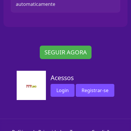
automaticamente
SEGUIR AGORA
Acessos
Login
Registrar-se