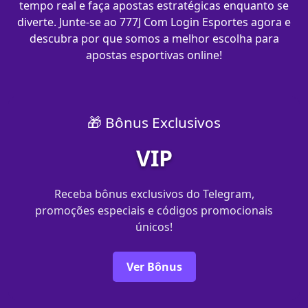
tempo real e faça apostas estratégicas enquanto se
diverte. Junte-se ao 777J Com Login Esportes agora e
descubra por que somos a melhor escolha para
apostas esportivas online!
🎁 Bônus Exclusivos
VIP
Receba bônus exclusivos do Telegram,
promoções especiais e códigos promocionais
únicos!
Ver Bônus