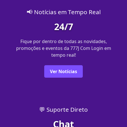
📢 Notícias em Tempo Real
24/7
Fique por dentro de todas as novidades,
promoções e eventos da 777J Com Login em
tempo real!
Ver Notícias
💬 Suporte Direto
Chat