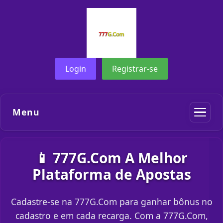
Login
Registrar-se
Menu
📱 777G.Com A Melhor
Plataforma de Apostas
Cadastre-se na 777G.Com para ganhar bônus no
cadastro e em cada recarga. Com a 777G.Com,