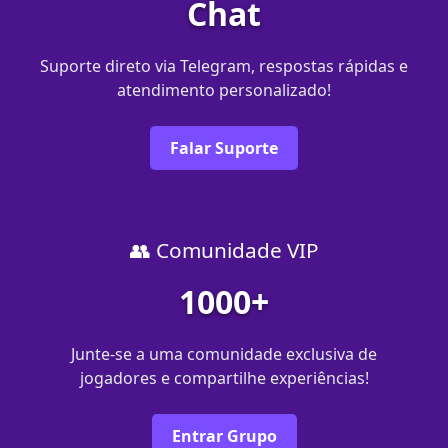
Chat
Suporte direto via Telegram, respostas rápidas e
atendimento personalizado!
Falar Suporte
👥 Comunidade VIP
1000+
Junte-se a uma comunidade exclusiva de
jogadores e compartilhe experiências!
Entrar Grupo