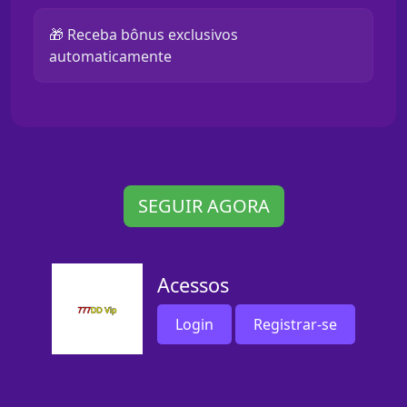
🎁 Receba bônus exclusivos
automaticamente
SEGUIR AGORA
Acessos
Login
Registrar-se