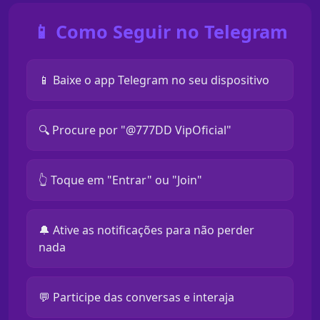
📱 Como Seguir no Telegram
📱 Baixe o app Telegram no seu dispositivo
🔍 Procure por "@777DD VipOficial"
👆 Toque em "Entrar" ou "Join"
🔔 Ative as notificações para não perder
nada
💬 Participe das conversas e interaja