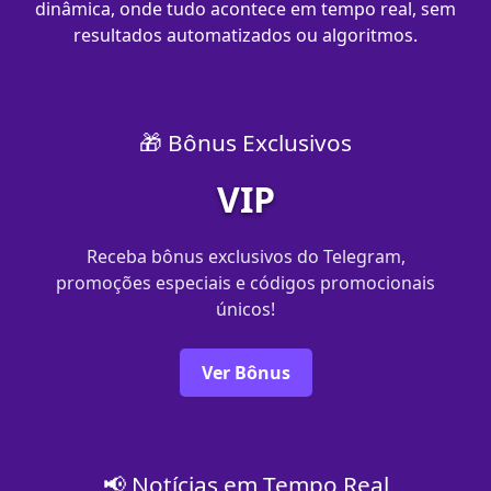
dinâmica, onde tudo acontece em tempo real, sem
resultados automatizados ou algoritmos.
🎁 Bônus Exclusivos
VIP
Receba bônus exclusivos do Telegram,
promoções especiais e códigos promocionais
únicos!
Ver Bônus
📢 Notícias em Tempo Real