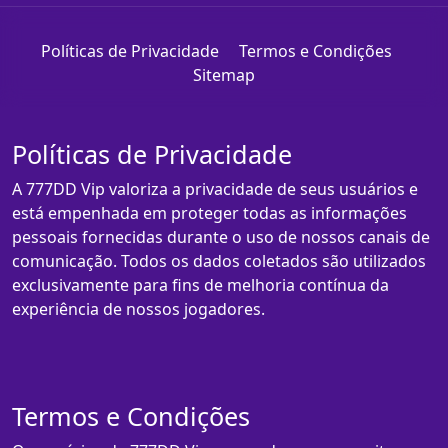
Políticas de Privacidade
Termos e Condições
Sitemap
Políticas de Privacidade
A 777DD Vip valoriza a privacidade de seus usuários e
está empenhada em proteger todas as informações
pessoais fornecidas durante o uso de nossos canais de
comunicação. Todos os dados coletados são utilizados
exclusivamente para fins de melhoria contínua da
experiência de nossos jogadores.
Termos e Condições