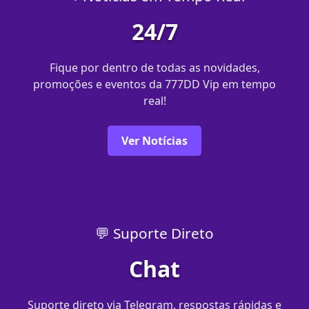
24/7
Fique por dentro de todas as novidades,
promoções e eventos da 777DD Vip em tempo
real!
Ver Notícias
💬 Suporte Direto
Chat
Suporte direto via Telegram, respostas rápidas e