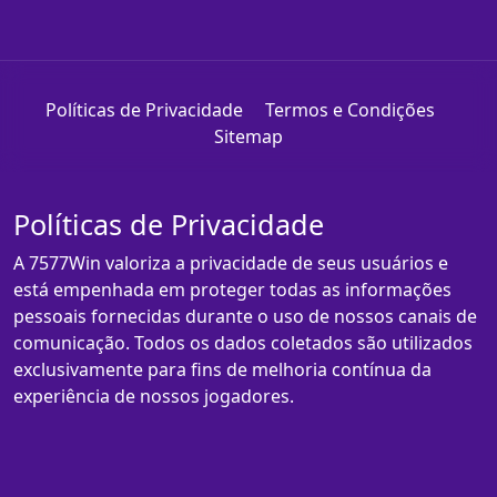
Políticas de Privacidade
Termos e Condições
Sitemap
Políticas de Privacidade
A 7577Win valoriza a privacidade de seus usuários e
está empenhada em proteger todas as informações
pessoais fornecidas durante o uso de nossos canais de
comunicação. Todos os dados coletados são utilizados
exclusivamente para fins de melhoria contínua da
experiência de nossos jogadores.