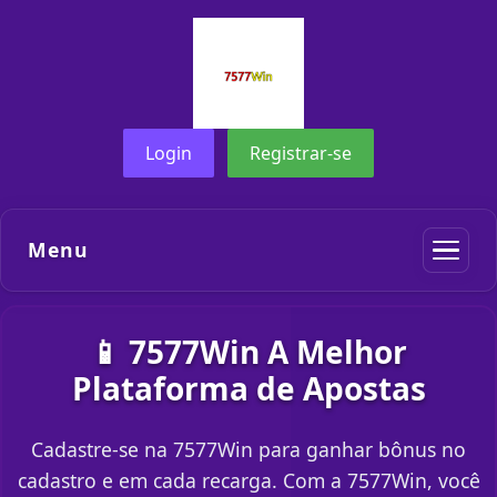
Login
Registrar-se
Menu
📱 7577Win A Melhor
Plataforma de Apostas
Cadastre-se na 7577Win para ganhar bônus no
cadastro e em cada recarga. Com a 7577Win, você