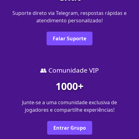
Suporte direto via Telegram, respostas rápidas e
atendimento personalizado!
Falar Suporte
👥 Comunidade VIP
1000+
Junte-se a uma comunidade exclusiva de
jogadores e compartilhe experiências!
Entrar Grupo