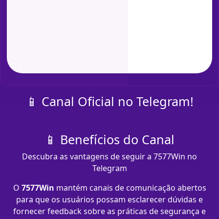
📱 Canal Oficial no Telegram!
📱 Benefícios do Canal
Descubra as vantagens de seguir a 7577Win no
Telegram
O
7577Win
mantém canais de comunicação abertos
para que os usuários possam esclarecer dúvidas e
fornecer feedback sobre as práticas de segurança e