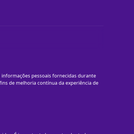
s informações pessoais fornecidas durante
fins de melhoria contínua da experiência de