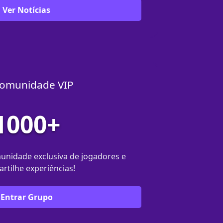
Ver Notícias
Comunidade VIP
1000+
unidade exclusiva de jogadores e
rtilhe experiências!
Entrar Grupo