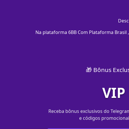
Desc
Na plataforma 6BB Com Plataforma Brasil
🎁 Bônus Exclu
VIP
Receba bônus exclusivos do Telegra
e códigos promocionai