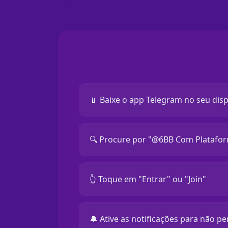
📱 Baixe o app Telegram no seu disp
🔍 Procure por "@6BB Com Platafor
👆 Toque em "Entrar" ou "Join"
🔔 Ative as notificações para não p