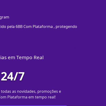
egram
ido pela 6BB Com Plataforma , protegendo
cias em Tempo Real
24/7
e todas as novidades, promoções e
Com Plataforma em tempo real!