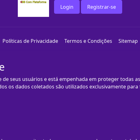
Login
Registrar-se
Políticas de Privacidade
Termos e Condições
Sitemap
de
de de seus usuários e está empenhada em proteger todas a
os os dados coletados são utilizados exclusivamente para 