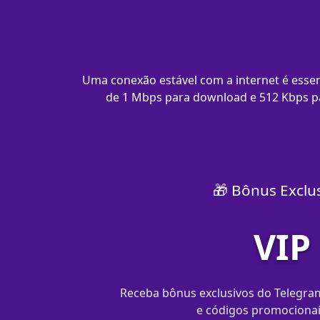
Uma conexão estável com a internet é ess
de 1 Mbps para download e 512 Kbps pa
🎁 Bônus Exclu
VIP
Receba bônus exclusivos do Telegra
e códigos promocionai