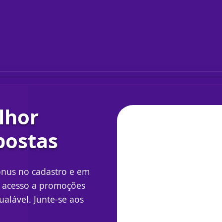
lhor
postas
ônus no cadastro e em
m acesso a promoções
ualável. Junte-se aos