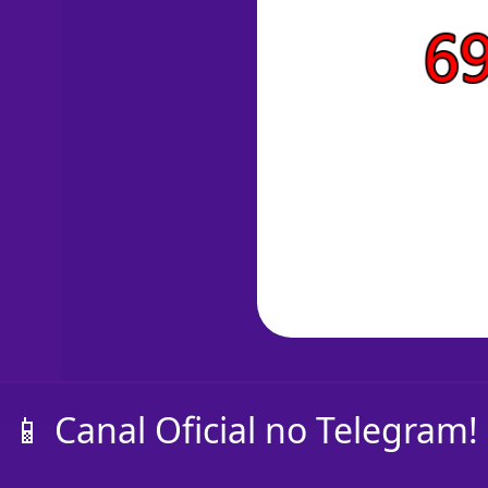
📱 Canal Oficial no Telegram!