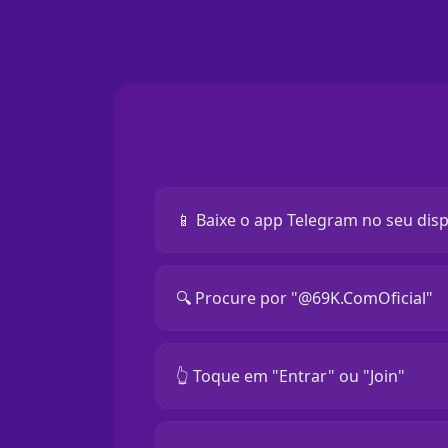
📱 Baixe o app Telegram no seu disp
🔍 Procure por "@69K.ComOficial"
👆 Toque em "Entrar" ou "Join"