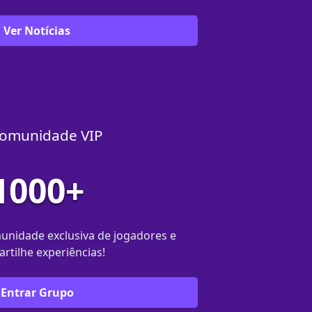
Ver Notícias
Comunidade VIP
1000+
unidade exclusiva de jogadores e
rtilhe experiências!
Entrar Grupo