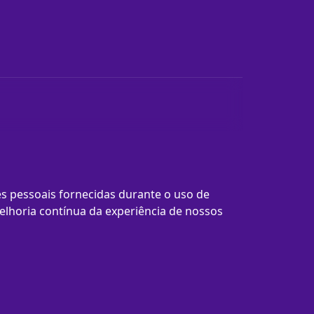
s pessoais fornecidas durante o uso de
elhoria contínua da experiência de nossos