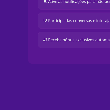
🔔 Ative as notificações para não p
💬 Participe das conversas e interaj
🎁 Receba bônus exclusivos autom