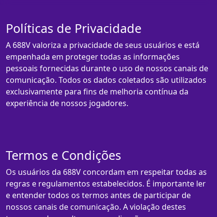
Políticas de Privacidade
A 688V valoriza a privacidade de seus usuários e está
empenhada em proteger todas as informações
pessoais fornecidas durante o uso de nossos canais de
comunicação. Todos os dados coletados são utilizados
exclusivamente para fins de melhoria contínua da
experiência de nossos jogadores.
Termos e Condições
Os usuários da 688V concordam em respeitar todas as
regras e regulamentos estabelecidos. É importante ler
e entender todos os termos antes de participar de
nossos canais de comunicação. A violação destes