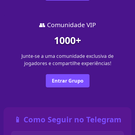
👥 Comunidade VIP
1000+
Junte-se a uma comunidade exclusiva de
jogadores e compartilhe experiências!
Entrar Grupo
📱 Como Seguir no Telegram