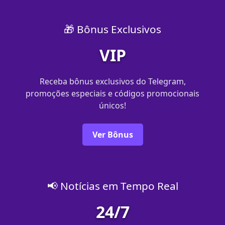
🎁 Bônus Exclusivos
VIP
Receba bônus exclusivos do Telegram,
promoções especiais e códigos promocionais
únicos!
Ver Bônus
📢 Notícias em Tempo Real
24/7