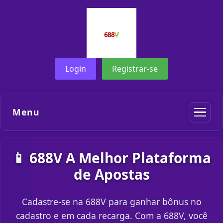
Login
Registrar-se
Menu
📱 688V A Melhor Plataforma
de Apostas
Cadastre-se na 688V para ganhar bônus no
cadastro e em cada recarga. Com a 688V, você