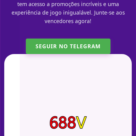
tem acesso a promoções incríveis e uma
experiência de jogo inigualável. Junte-se aos
vencedores agora!
SEGUIR NO TELEGRAM