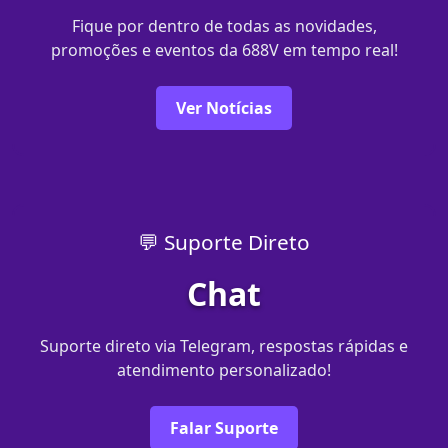
Fique por dentro de todas as novidades,
promoções e eventos da 688V em tempo real!
Ver Notícias
💬 Suporte Direto
Chat
Suporte direto via Telegram, respostas rápidas e
atendimento personalizado!
Falar Suporte