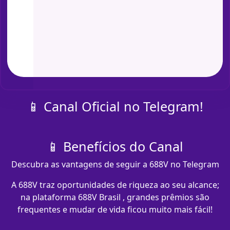
📱 Canal Oficial no Telegram!
📱 Benefícios do Canal
Descubra as vantagens de seguir a 688V no Telegram
A 688V traz oportunidades de riqueza ao seu alcance;
na plataforma 688V Brasil , grandes prêmios são
frequentes e mudar de vida ficou muito mais fácil!