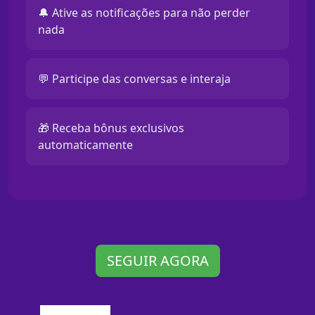
🔔 Ative as notificações para não perder
nada
💬 Participe das conversas e interaja
🎁 Receba bônus exclusivos
automaticamente
SEGUIR AGORA