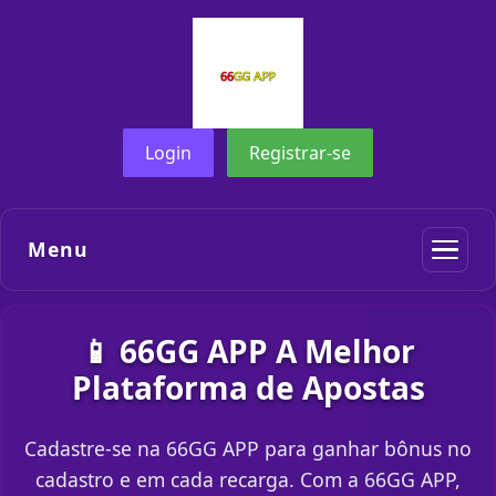
Login
Registrar-se
Menu
📱 66GG APP A Melhor
Plataforma de Apostas
Cadastre-se na 66GG APP para ganhar bônus no
cadastro e em cada recarga. Com a 66GG APP,