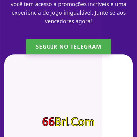
você tem acesso a promoções incríveis e uma
experiência de jogo inigualável. Junte-se aos
vencedores agora!
SEGUIR NO TELEGRAM