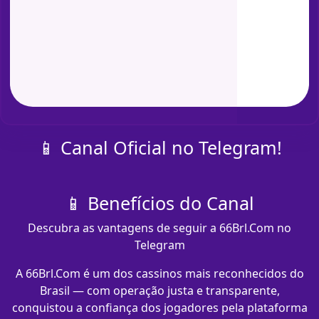
📱 Canal Oficial no Telegram!
📱 Benefícios do Canal
Descubra as vantagens de seguir a 66Brl.Com no
Telegram
A 66Brl.Com é um dos cassinos mais reconhecidos do
Brasil — com operação justa e transparente,
conquistou a confiança dos jogadores pela plataforma