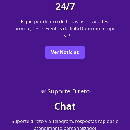
24/7
Fique por dentro de todas as novidades,
promoções e eventos da 66Brl.Com em tempo
real!
Ver Notícias
💬 Suporte Direto
Chat
Suporte direto via Telegram, respostas rápidas e
atendimento personalizado!