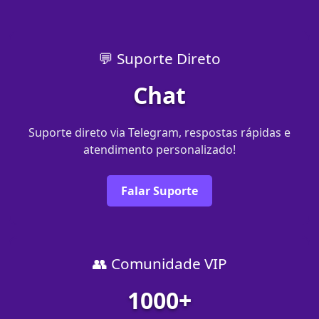
💬 Suporte Direto
Chat
Suporte direto via Telegram, respostas rápidas e
atendimento personalizado!
Falar Suporte
👥 Comunidade VIP
1000+