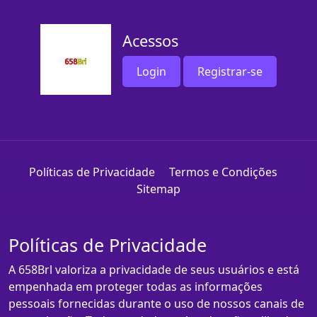
Acessos
Login
Registrar-se
Políticas de Privacidade
Termos e Condições
Sitemap
Políticas de Privacidade
A 658Brl valoriza a privacidade de seus usuários e está
empenhada em proteger todas as informações
pessoais fornecidas durante o uso de nossos canais de