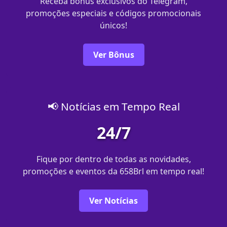
Receba bônus exclusivos do Telegram,
promoções especiais e códigos promocionais
únicos!
Ver Bônus
📢 Notícias em Tempo Real
24/7
Fique por dentro de todas as novidades,
promoções e eventos da 658Brl em tempo real!
Ver Notícias