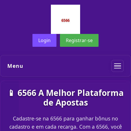
Login
Registrar-se
Menu
📱 6566 A Melhor Plataforma
de Apostas
Cadastre-se na 6566 para ganhar bônus no
cadastro e em cada recarga. Com a 6566, você