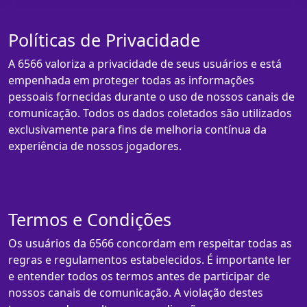
Políticas de Privacidade
A 6566 valoriza a privacidade de seus usuários e está
empenhada em proteger todas as informações
pessoais fornecidas durante o uso de nossos canais de
comunicação. Todos os dados coletados são utilizados
exclusivamente para fins de melhoria contínua da
experiência de nossos jogadores.
Termos e Condições
Os usuários da 6566 concordam em respeitar todas as
regras e regulamentos estabelecidos. É importante ler
e entender todos os termos antes de participar de
nossos canais de comunicação. A violação destes