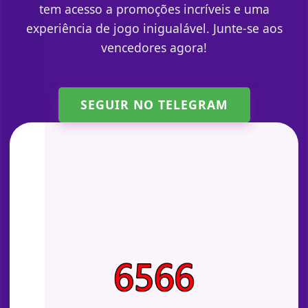
tem acesso a promoções incríveis e uma
experiência de jogo inigualável. Junte-se aos
vencedores agora!
SEGUIR NO TELEGRAM