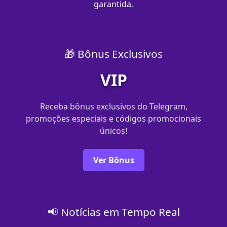
garantida.
🎁 Bônus Exclusivos
VIP
Receba bônus exclusivos do Telegram,
promoções especiais e códigos promocionais
únicos!
Ver Bônus
📢 Notícias em Tempo Real