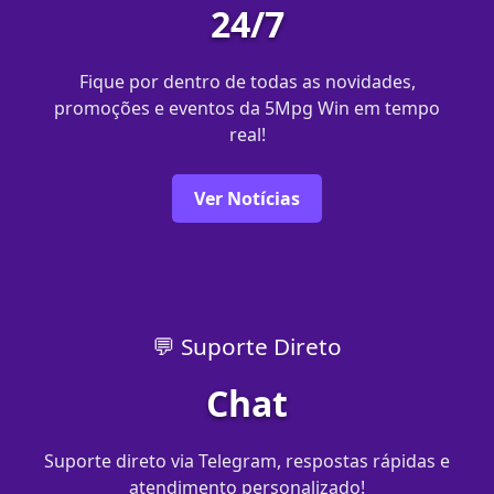
24/7
Fique por dentro de todas as novidades,
promoções e eventos da 5Mpg Win em tempo
real!
Ver Notícias
💬 Suporte Direto
Chat
Suporte direto via Telegram, respostas rápidas e
atendimento personalizado!