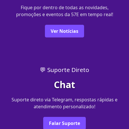
Fique por dentro de todas as novidades,
promoções e eventos da 57E em tempo real!
Ver Notícias
💬 Suporte Direto
Chat
Suporte direto via Telegram, respostas rápidas e
atendimento personalizado!
Falar Suporte