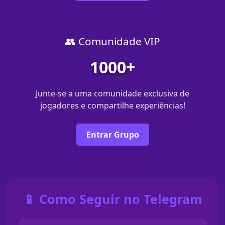
👥 Comunidade VIP
1000+
Junte-se a uma comunidade exclusiva de
jogadores e compartilhe experiências!
Entrar Grupo
📱 Como Seguir no Telegram