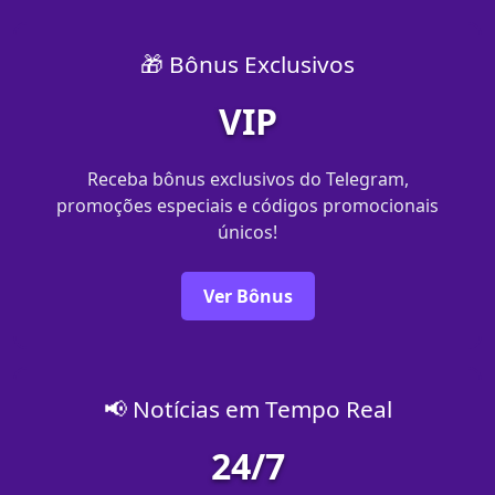
🎁 Bônus Exclusivos
VIP
Receba bônus exclusivos do Telegram,
promoções especiais e códigos promocionais
únicos!
Ver Bônus
📢 Notícias em Tempo Real
24/7