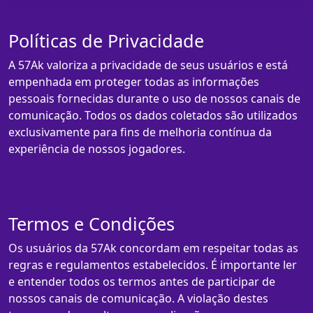
Políticas de Privacidade
A 57Ak valoriza a privacidade de seus usuários e está
empenhada em proteger todas as informações
pessoais fornecidas durante o uso de nossos canais de
comunicação. Todos os dados coletados são utilizados
exclusivamente para fins de melhoria contínua da
experiência de nossos jogadores.
Termos e Condições
Os usuários da 57Ak concordam em respeitar todas as
regras e regulamentos estabelecidos. É importante ler
e entender todos os termos antes de participar de
nossos canais de comunicação. A violação destes