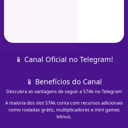
📱 Canal Oficial no Telegram!
📱 Benefícios do Canal
Descubra as vantagens de seguir a 57Ak no Telegram
A maioria dos slot 57Ak conta com recursos adicionais
como rodadas grátis, multiplicadores e mini games
bônus.