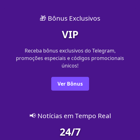
🎁 Bônus Exclusivos
VIP
Receba bônus exclusivos do Telegram,
promoções especiais e códigos promocionais
únicos!
Ver Bônus
📢 Notícias em Tempo Real
24/7