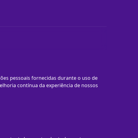
ções pessoais fornecidas durante o uso de
elhoria contínua da experiência de nossos