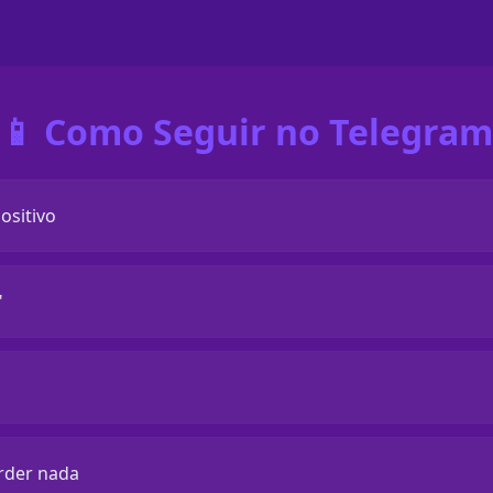
📱 Como Seguir no Telegram
ositivo
"
erder nada