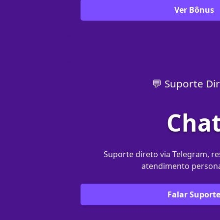
Ver Bônus
💬 Suporte Di
Cha
Suporte direto via Telegram, r
atendimento persona
Falar Suport