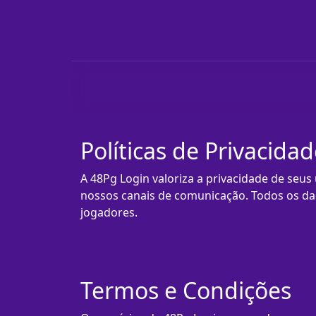
Políticas de Privacida
A 48Pg Login valoriza a privacidade de seu
nossos canais de comunicação. Todos os dad
jogadores.
Termos e Condições