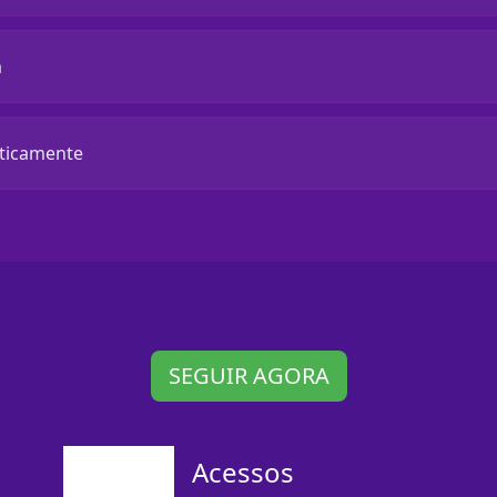
a
aticamente
SEGUIR AGORA
Acessos