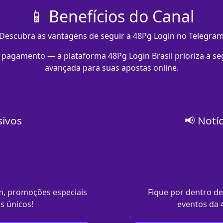
📱 Benefícios do Canal
Descubra as vantagens de seguir a 48Pg Login no Telegra
e pagamento — a plataforma 48Pg Login Brasil prioriza a s
avançada para suas apostas online.
sivos
📢 Notí
m, promoções especiais
Fique por dentro d
s únicos!
eventos da 