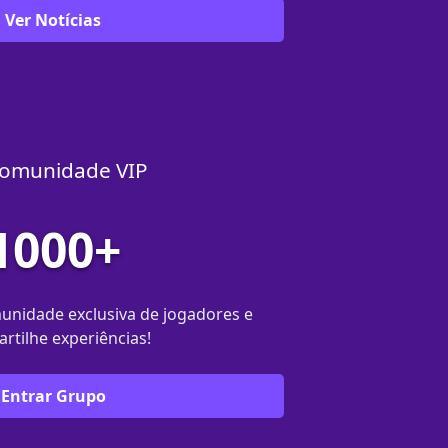
Ver Notícias
Comunidade VIP
1000+
unidade exclusiva de jogadores e
rtilhe experiências!
Entrar Grupo