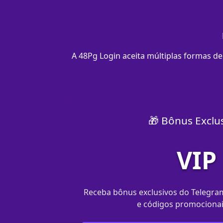
A 48Pg Login aceita múltiplas formas d
🎁 Bônus Exclu
VIP
Receba bônus exclusivos do Telegra
e códigos promocionai