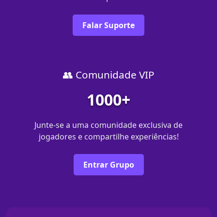
Falar Suporte
👥 Comunidade VIP
1000+
Junte-se a uma comunidade exclusiva de
jogadores e compartilhe experiências!
Entrar Grupo