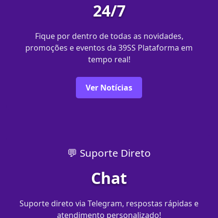
24/7
Fique por dentro de todas as novidades,
promoções e eventos da 39SS Plataforma em
tempo real!
Ver Notícias
💬 Suporte Direto
Chat
Suporte direto via Telegram, respostas rápidas e
atendimento personalizado!