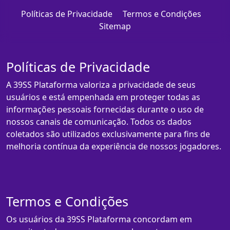
Políticas de Privacidade
Termos e Condições
Sitemap
Políticas de Privacidade
A 39SS Plataforma valoriza a privacidade de seus
usuários e está empenhada em proteger todas as
informações pessoais fornecidas durante o uso de
nossos canais de comunicação. Todos os dados
coletados são utilizados exclusivamente para fins de
melhoria contínua da experiência de nossos jogadores.
Termos e Condições
Os usuários da 39SS Plataforma concordam em