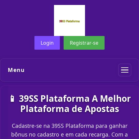
Login
Registrar-se
Menu
📱 39SS Plataforma A Melhor
Plataforma de Apostas
Cadastre-se na 39SS Plataforma para ganhar
bônus no cadastro e em cada recarga. Com a