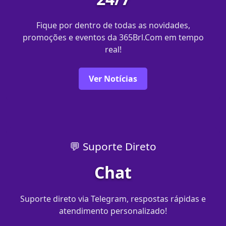
Fique por dentro de todas as novidades,
promoções e eventos da 365Brl.Com em tempo
real!
Ver Notícias
💬 Suporte Direto
Chat
Suporte direto via Telegram, respostas rápidas e
atendimento personalizado!