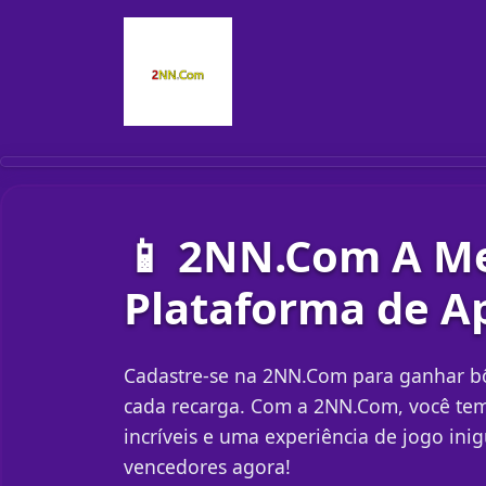
📱 2NN.Com A M
Plataforma de A
Cadastre-se na 2NN.Com para ganhar b
cada recarga. Com a 2NN.Com, você te
incríveis e uma experiência de jogo inig
vencedores agora!