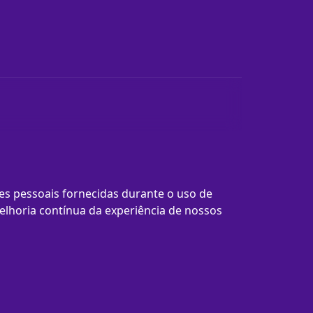
es pessoais fornecidas durante o uso de
elhoria contínua da experiência de nossos