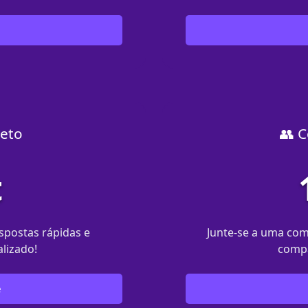
reto
👥 
t
espostas rápidas e
Junte-se a uma com
lizado!
compa
e