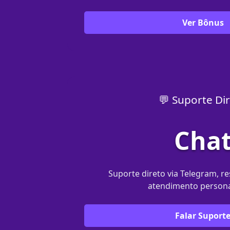
Ver Bônus
💬 Suporte Di
Cha
Suporte direto via Telegram, r
atendimento persona
Falar Suport