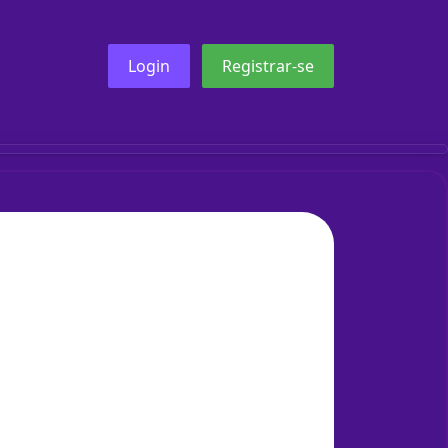
Login
Registrar-se