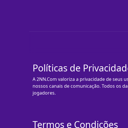
Políticas de Privacida
A 2NN.Com valoriza a privacidade de seus 
nossos canais de comunicação. Todos os dad
jogadores.
Termos e Condições