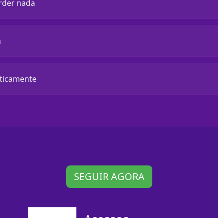
erder nada
a
aticamente
SEGUIR AGORA