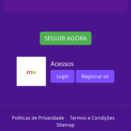
SEGUIR AGORA
Acessos
Login
Registrar-se
Políticas de Privacidade
Termos e Condições
Sitemap