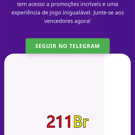
tem acesso a promoções incríveis e uma
experiência de jogo inigualável. Junte-se aos
vencedores agora!
SEGUIR NO TELEGRAM