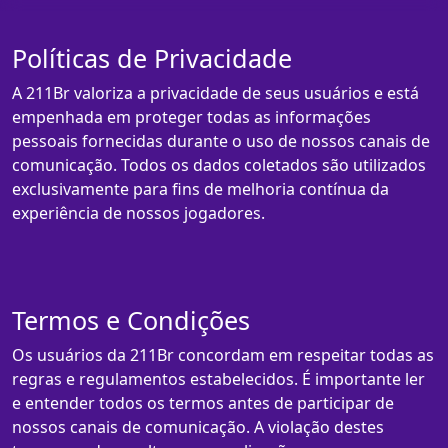
Políticas de Privacidade
A 211Br valoriza a privacidade de seus usuários e está
empenhada em proteger todas as informações
pessoais fornecidas durante o uso de nossos canais de
comunicação. Todos os dados coletados são utilizados
exclusivamente para fins de melhoria contínua da
experiência de nossos jogadores.
Termos e Condições
Os usuários da 211Br concordam em respeitar todas as
regras e regulamentos estabelecidos. É importante ler
e entender todos os termos antes de participar de
nossos canais de comunicação. A violação destes