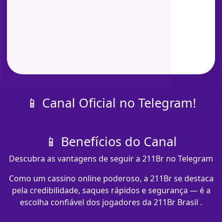
📱 Canal Oficial no Telegram!
📱 Benefícios do Canal
Descubra as vantagens de seguir a 211Br no Telegram
Como um cassino online poderoso, a 211Br se destaca
pela credibilidade, saques rápidos e segurança — é a
escolha confiável dos jogadores da 211Br Brasil .