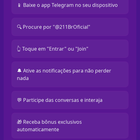
📱 Baixe o app Telegram no seu dispositivo
🔍 Procure por "@211BrOficial"
👆 Toque em "Entrar" ou "Join"
🔔 Ative as notificações para não perder
nada
💬 Participe das conversas e interaja
🎁 Receba bônus exclusivos
automaticamente