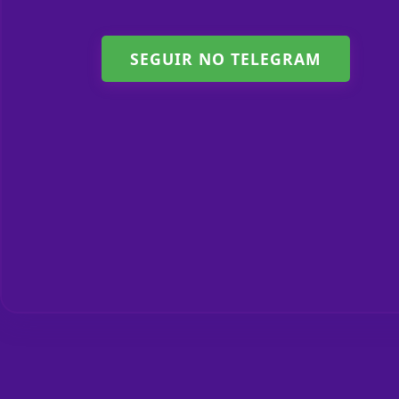
SEGUIR NO TELEGRAM