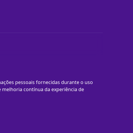
mações pessoais fornecidas durante o uso
e melhoria contínua da experiência de