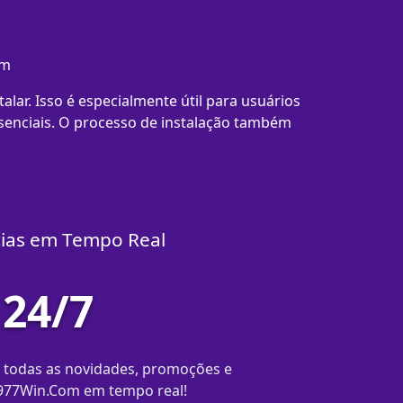
am
lar. Isso é especialmente útil para usuários
ssenciais. O processo de instalação também
cias em Tempo Real
24/7
e todas as novidades, promoções e
977Win.Com em tempo real!