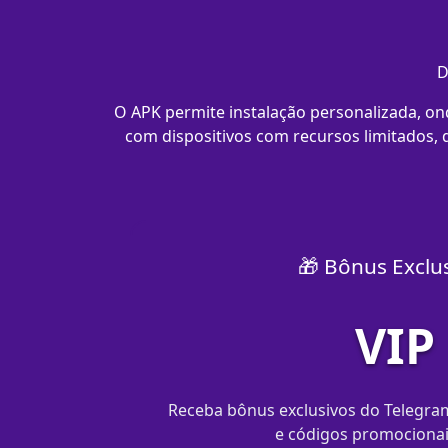
D
O APK permite instalação personalizada, ond
com dispositivos com recursos limitados, 
🎁 Bônus Exclu
VIP
Receba bônus exclusivos do Telegra
e códigos promocionai