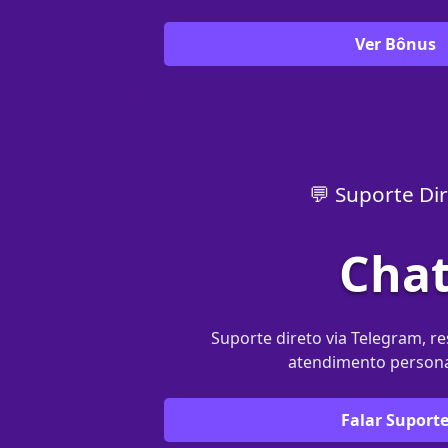
Ver Bônus
💬 Suporte Di
Cha
Suporte direto via Telegram, r
atendimento persona
Falar Suport