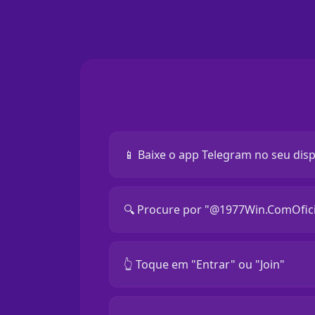
📱 Baixe o app Telegram no seu disp
🔍 Procure por "@1977Win.ComOfici
👆 Toque em "Entrar" ou "Join"