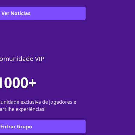
Ver Notícias
Comunidade VIP
1000+
unidade exclusiva de jogadores e
rtilhe experiências!
Entrar Grupo