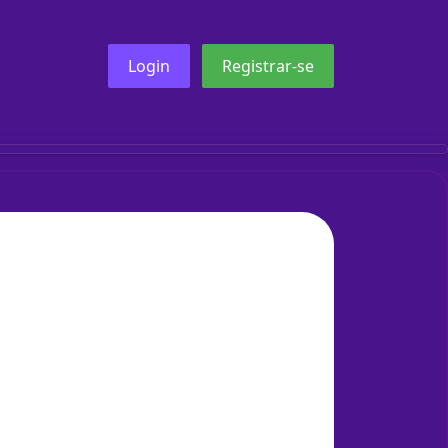
Login
Registrar-se