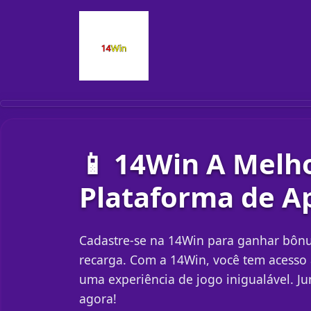
📱 14Win A Melh
Plataforma de A
Cadastre-se na 14Win para ganhar bônu
recarga. Com a 14Win, você tem acesso 
uma experiência de jogo inigualável. J
agora!