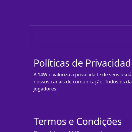
Políticas de Privacida
A 14Win valoriza a privacidade de seus usu
nossos canais de comunicação. Todos os dad
jogadores.
Termos e Condições