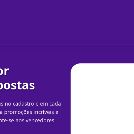
or
postas
s no cadastro e em cada
a promoções incríveis e
unte-se aos vencedores