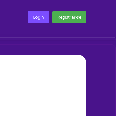
Login
Registrar-se