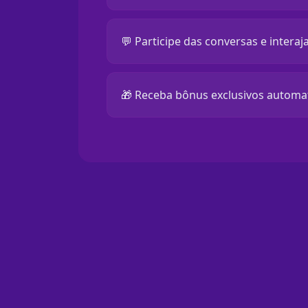
💬 Participe das conversas e interaj
🎁 Receba bônus exclusivos autom