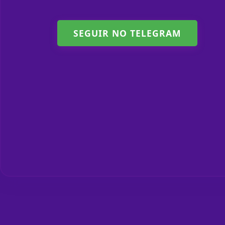
SEGUIR NO TELEGRAM