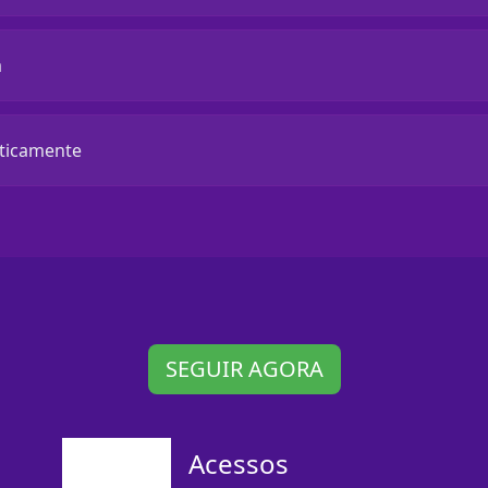
a
aticamente
SEGUIR AGORA
Acessos