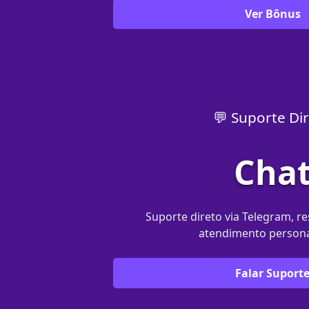
Ver Bônus
💬 Suporte Di
Cha
Suporte direto via Telegram, r
atendimento persona
Falar Suport