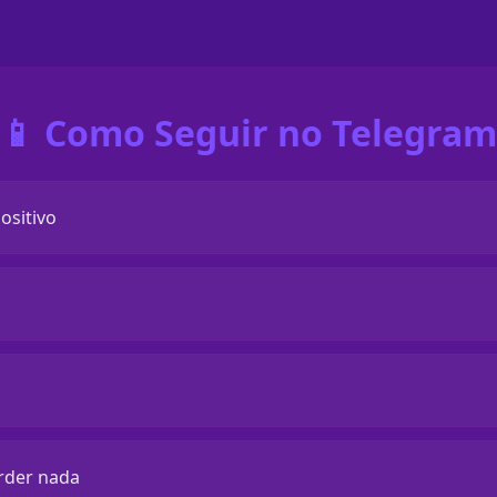
📱 Como Seguir no Telegram
ositivo
erder nada