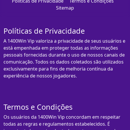
Políticas de Privacidade
Termos e Condições
Sitemap
Políticas de Privacidade
A 1400Win Vip valoriza a privacidade de seus usuários e
está empenhada em proteger todas as informações
pessoais fornecidas durante o uso de nossos canais de
comunicação. Todos os dados coletados são utilizados
exclusivamente para fins de melhoria contínua da
experiência de nossos jogadores.
Termos e Condições
Os usuários da 1400Win Vip concordam em respeitar
todas as regras e regulamentos estabelecidos. É