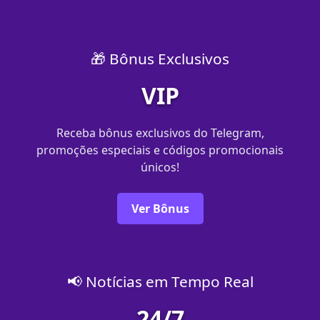
🎁 Bônus Exclusivos
VIP
Receba bônus exclusivos do Telegram,
promoções especiais e códigos promocionais
únicos!
Ver Bônus
📢 Notícias em Tempo Real
24/7