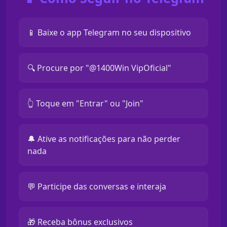
📱 Baixe o app Telegram no seu dispositivo
🔍 Procure por "@1400Win VipOficial"
👆 Toque em "Entrar" ou "Join"
🔔 Ative as notificações para não perder
nada
💬 Participe das conversas e interaja
🎁 Receba bônus exclusivos