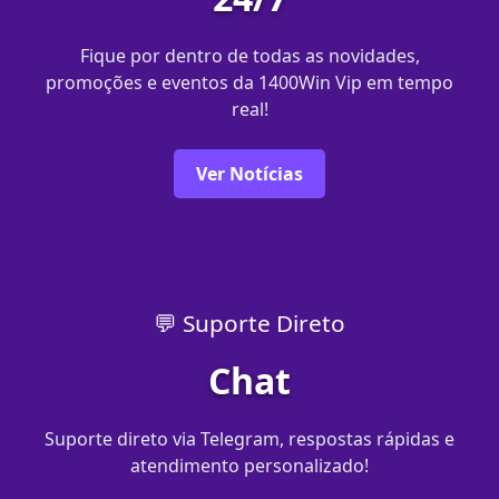
Fique por dentro de todas as novidades,
promoções e eventos da 1400Win Vip em tempo
real!
Ver Notícias
💬 Suporte Direto
Chat
Suporte direto via Telegram, respostas rápidas e
atendimento personalizado!