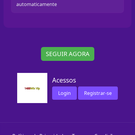
automaticamente
SEGUIR AGORA
Acessos
Login
Registrar-se