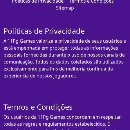
Políticas de Privacidade
Termos e Condições
Sitemap
Políticas de Privacidade
A 11Pg Games valoriza a privacidade de seus usuários e
está empenhada em proteger todas as informações
pessoais fornecidas durante o uso de nossos canais de
comunicação. Todos os dados coletados são utilizados
exclusivamente para fins de melhoria contínua da
experiência de nossos jogadores.
Termos e Condições
Os usuários da 11Pg Games concordam em respeitar
todas as regras e regulamentos estabelecidos. É