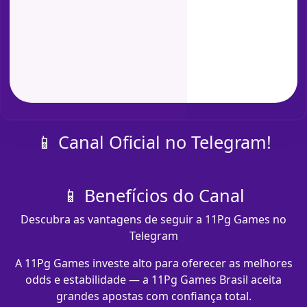
📱 Canal Oficial no Telegram!
📱 Benefícios do Canal
Descubra as vantagens de seguir a 11Pg Games no
Telegram
A 11Pg Games investe alto para oferecer as melhores
odds e estabilidade — a 11Pg Games Brasil aceita
grandes apostas com confiança total.