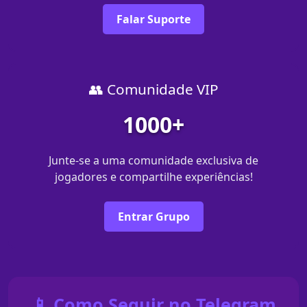
Falar Suporte
👥 Comunidade VIP
1000+
Junte-se a uma comunidade exclusiva de
jogadores e compartilhe experiências!
Entrar Grupo
📱 Como Seguir no Telegram