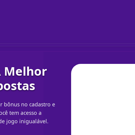
A Melhor
postas
r bônus no cadastro e
ocê tem acesso a
e jogo inigualável.