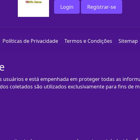
Login
Registrar-se
Políticas de Privacidade
Termos e Condições
Sitemap
de
us usuários e está empenhada em proteger todas as inform
os coletados são utilizados exclusivamente para fins de m