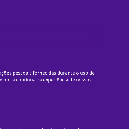
ações pessoais fornecidas durante o uso de
elhoria contínua da experiência de nossos