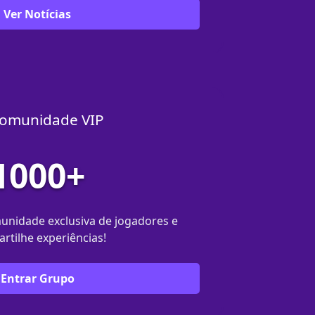
Ver Notícias
Comunidade VIP
1000+
unidade exclusiva de jogadores e
rtilhe experiências!
Entrar Grupo