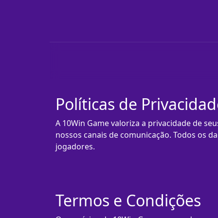
Políticas de Privacida
A 10Win Game valoriza a privacidade de se
nossos canais de comunicação. Todos os dad
jogadores.
Termos e Condições